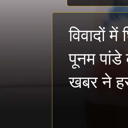
विवादों मे
पूनम पांड
खबर ने ह