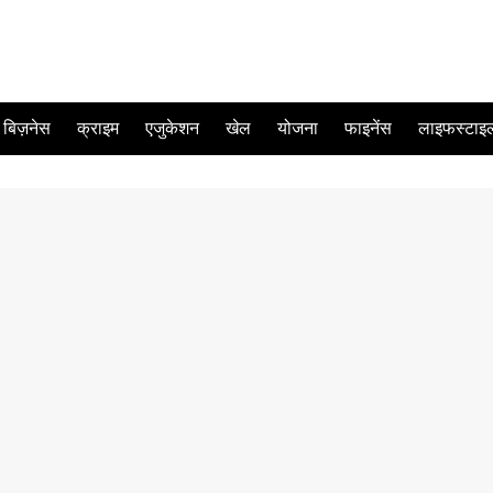
बिज़नेस
क्राइम
एजुकेशन
खेल
योजना
फाइनेंस
लाइफस्टाइ