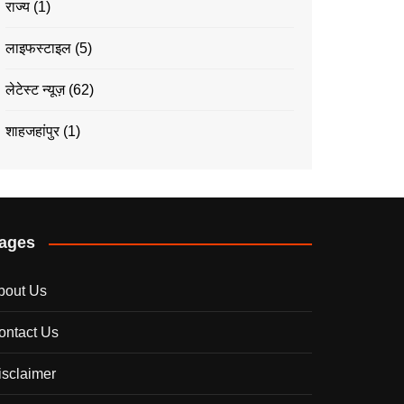
राज्य
(1)
लाइफस्टाइल
(5)
लेटेस्ट न्यूज़
(62)
शाहजहांपुर
(1)
ages
bout Us
ontact Us
isclaimer