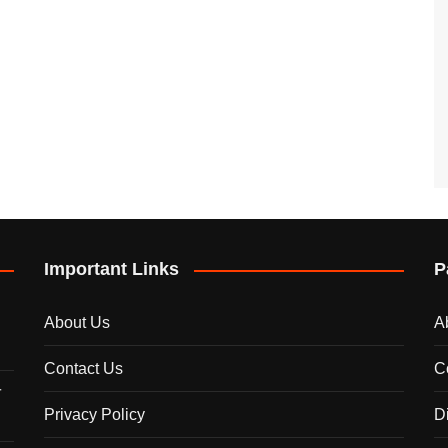
Important Links
P
About Us
A
Contact Us
C
े
Privacy Policy
D