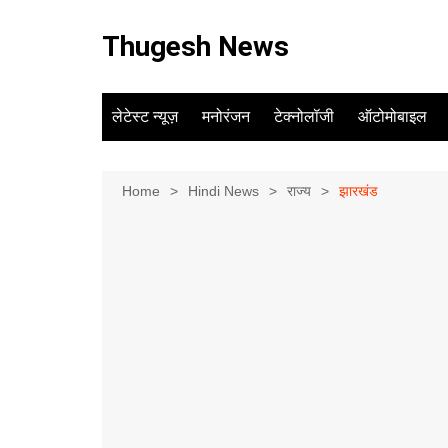
Skip
to
Thugesh News
content
लेटेस्ट न्यूज़
मनोरंजन
टेक्नोलॉजी
ऑटोमोबाइल
Home
Hindi News
राज्य
झारखंड