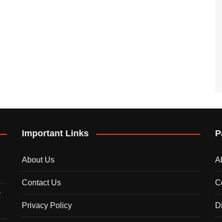
Important Links
P
About Us
A
Contact Us
C
े
Privacy Policy
D