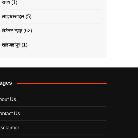
राज्य
(1)
लाइफस्टाइल
(5)
लेटेस्ट न्यूज़
(62)
शाहजहांपुर
(1)
ages
bout Us
ontact Us
isclaimer