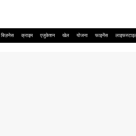
बिज़नेस
क्राइम
एजुकेशन
खेल
योजना
फाइनेंस
लाइफस्टाइ