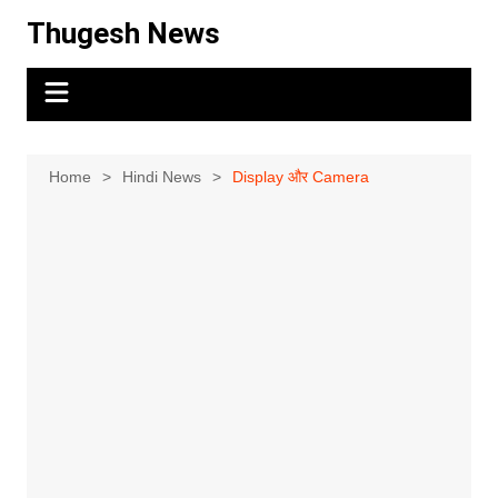
Skip
Thugesh News
to
content
Home
Hindi News
Display और Camera