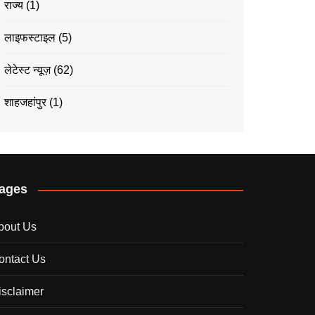
राज्य
(1)
लाइफस्टाइल
(5)
लेटेस्ट न्यूज़
(62)
शाहजहांपुर
(1)
ages
bout Us
ontact Us
isclaimer