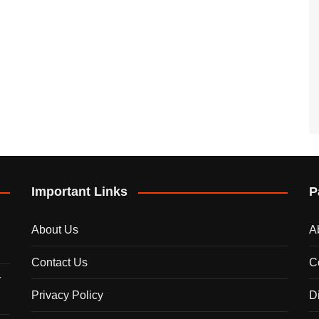
Important Links
P
About Us
A
Contact Us
C
े
Privacy Policy
D