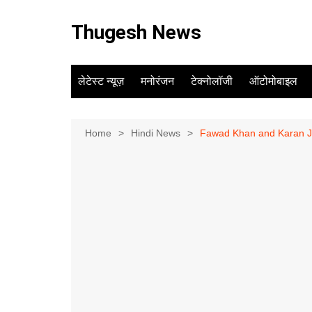
Skip
to
Thugesh News
content
लेटेस्ट न्यूज़
मनोरंजन
टेक्नोलॉजी
ऑटोमोबाइल
Home
Hindi News
Fawad Khan and Karan J