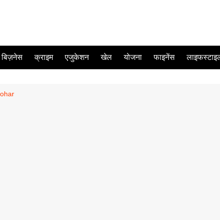
बिज़नेस
क्राइम
एजुकेशन
खेल
योजना
फाइनेंस
लाइफस्टाइ
ohar