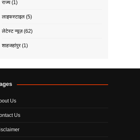
राज्य
(1)
लाइफस्टाइल
(5)
लेटेस्ट न्यूज़
(62)
शाहजहांपुर
(1)
ages
bout Us
ontact Us
isclaimer