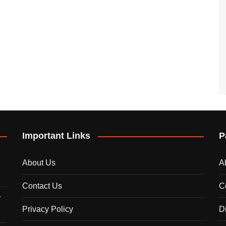
Important Links
P
About Us
A
Contact Us
C
े
Privacy Policy
D