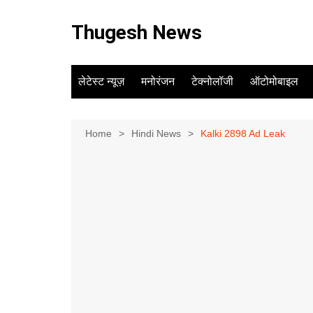
Skip
to
Thugesh News
content
लेटेस्ट न्यूज़
मनोरंजन
टेक्नोलॉजी
ऑटोमोबाइल
Home
Hindi News
Kalki 2898 Ad Leak