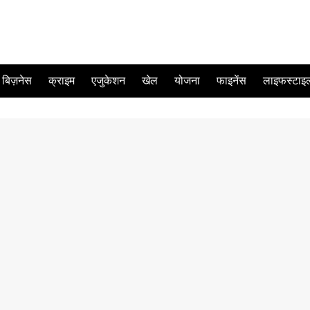
बिज़नेस
क्राइम
एजुकेशन
खेल
योजना
फाइनेंस
लाइफस्टाइ