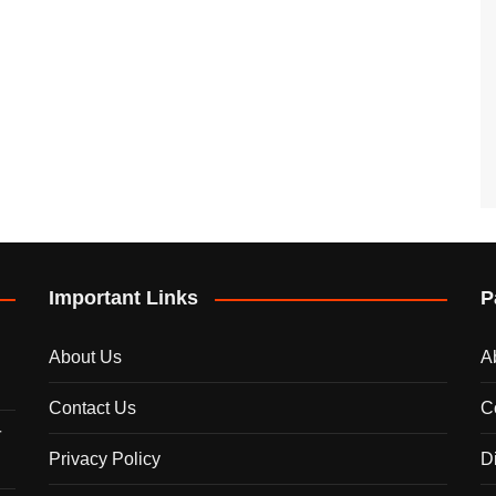
Important Links
P
About Us
A
Contact Us
C
े
Privacy Policy
D