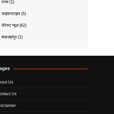
राज्य
(1)
लाइफस्टाइल
(5)
लेटेस्ट न्यूज़
(62)
शाहजहांपुर
(1)
ages
bout Us
ontact Us
isclaimer