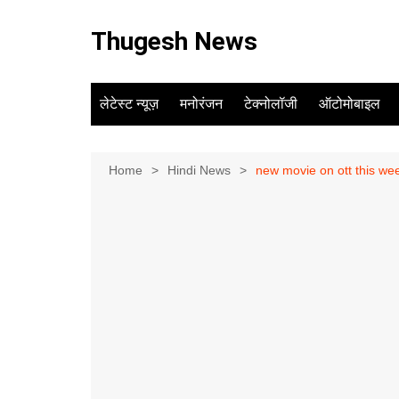
Skip
to
Thugesh News
content
लेटेस्ट न्यूज़
मनोरंजन
टेक्नोलॉजी
ऑटोमोबाइल
Home
Hindi News
new movie on ott this we