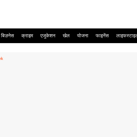
बिज़नेस
क्राइम
एजुकेशन
खेल
योजना
फाइनेंस
लाइफस्टाइ
ek