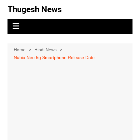
Skip
Thugesh News
to
content
Home
Hindi News
Nubia Neo 5g Smartphone Release Date