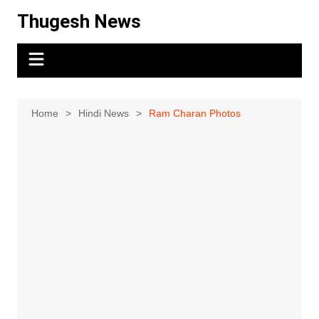
Skip
Thugesh News
to
content
Home
Hindi News
Ram Charan Photos