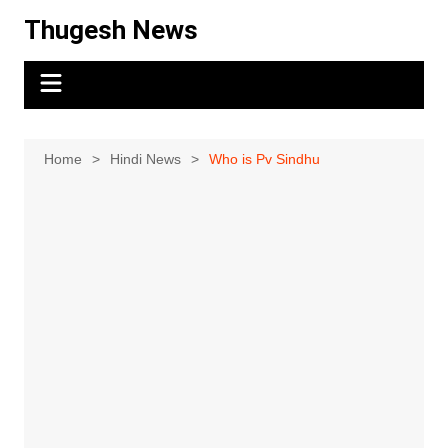
Skip
Thugesh News
to
content
Home
Hindi News
Who is Pv Sindhu