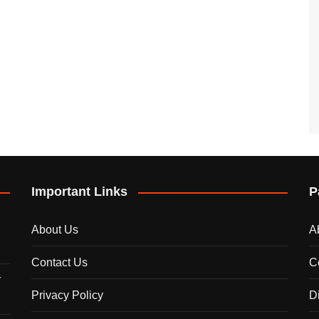
Important Links
P
About Us
A
Contact Us
C
े
Privacy Policy
D