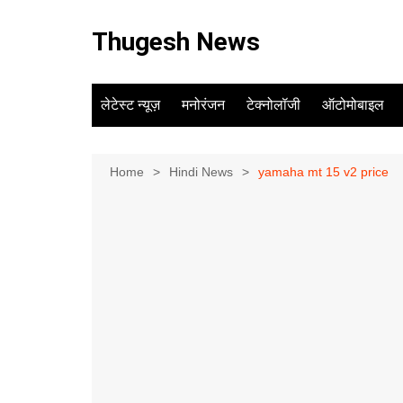
Skip
to
Thugesh News
content
लेटेस्ट न्यूज़
मनोरंजन
टेक्नोलॉजी
ऑटोमोबाइल
Home
Hindi News
yamaha mt 15 v2 price