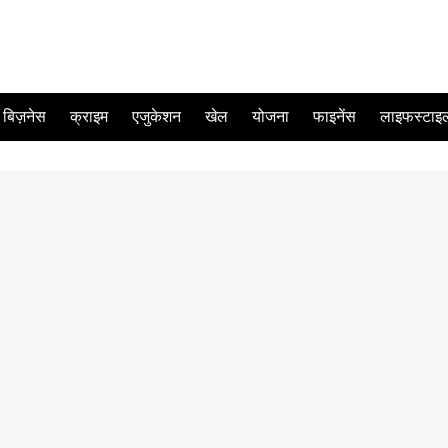
बिज़नेस
क्राइम
एजुकेशन
खेल
योजना
फाइनेंस
लाइफस्टाइ