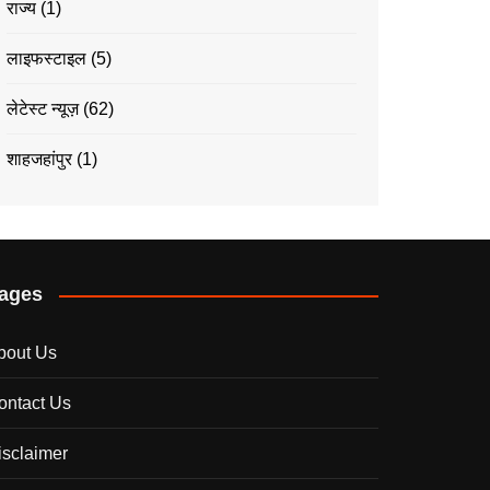
राज्य
(1)
लाइफस्टाइल
(5)
लेटेस्ट न्यूज़
(62)
शाहजहांपुर
(1)
ages
bout Us
ontact Us
isclaimer