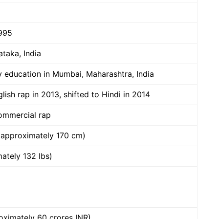
995
ataka, India
 education in Mumbai, Maharashtra, India
lish rap in 2013, shifted to Hindi in 2014
commercial rap
 (approximately 170 cm)
ately 132 lbs)
roximately 60 crores INR)