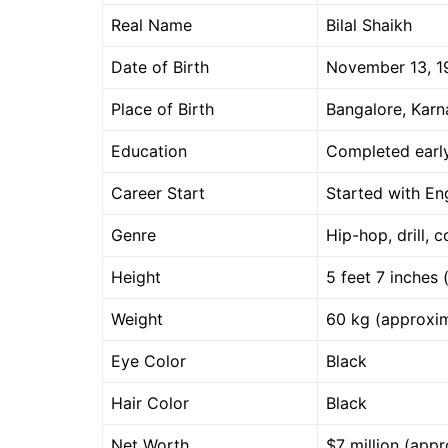
Real Name
Bilal Shaikh
Date of Birth
November 13, 1
Place of Birth
Bangalore, Karn
Education
Completed early
Career Start
Started with Eng
Genre
Hip-hop, drill, 
Height
5 feet 7 inches
Weight
60 kg (approxim
Eye Color
Black
Hair Color
Black
Net Worth
$7 million (app