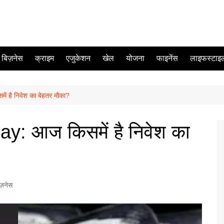
बिज़नेस
क्राइम
एजुकेशन
खेल
योजना
फाइनेंस
लाइफस्टाइ
 है निवेश का बेहतर मौका?
y: आज किसमें है निवेश का
िज़नेस