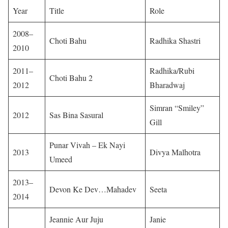
Year
Title
Role
2008–
Choti Bahu
Radhika Shastri
2010
2011–
Radhika/Rubi
Choti Bahu 2
2012
Bharadwaj
Simran “Smiley”
2012
Sas Bina Sasural
Gill
Punar Vivah – Ek Nayi
2013
Divya Malhotra
Umeed
2013–
Devon Ke Dev…Mahadev
Seeta
2014
Jeannie Aur Juju
Janie