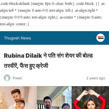
.code-block-default {margin: 8px 0; clear: both;} .code-block- {} .ai-
align-left * {margin: 0 auto 0 0; text-align: left;} .ai-align-right *
{margin: 0 0 0 auto; text-align: right;} .ai-center * {margin: 0 auto;
text-align: center; }
Thugesh News
Rubina Dilaik ने पति संग शेयर की बोल्ड
तस्वीरें, फैंस हुए क्रेजी
Preeti
2 years ago