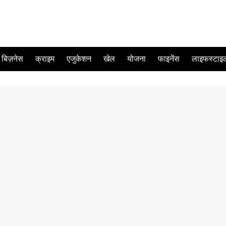
बिज़नेस
क्राइम
एजुकेशन
खेल
योजना
फाइनेंस
लाइफस्टाइ