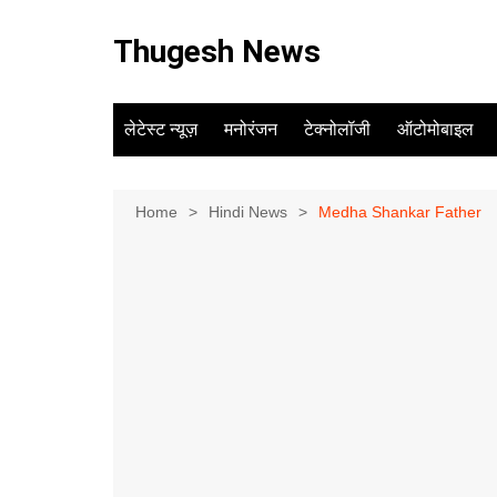
Skip
to
Thugesh News
content
लेटेस्ट न्यूज़
मनोरंजन
टेक्नोलॉजी
ऑटोमोबाइल
Home
Hindi News
Medha Shankar Father