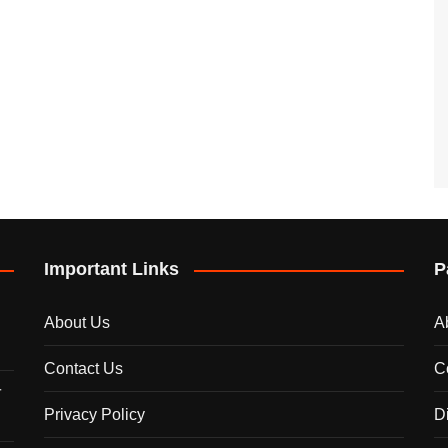
Important Links
P
About Us
A
Contact Us
C
े
Privacy Policy
D