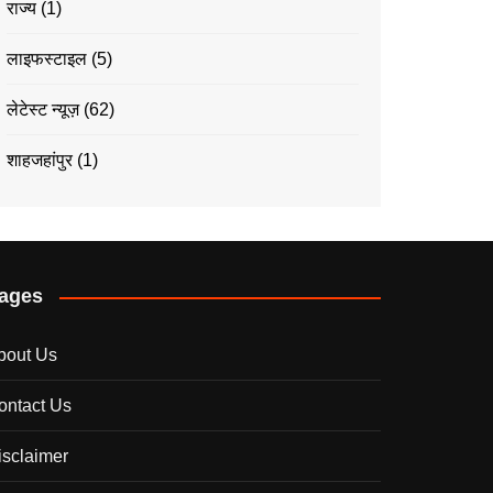
राज्य
(1)
लाइफस्टाइल
(5)
लेटेस्ट न्यूज़
(62)
शाहजहांपुर
(1)
ages
bout Us
ontact Us
isclaimer