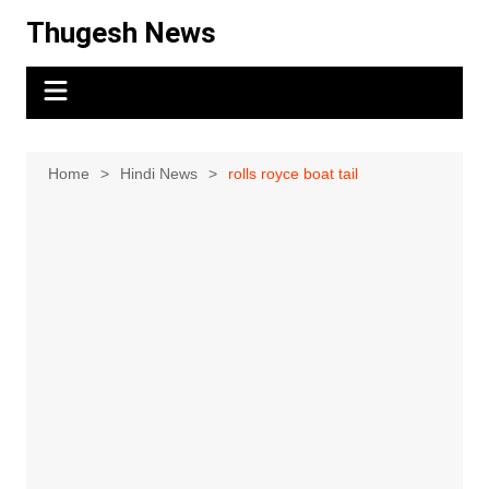
Skip
Thugesh News
to
content
Home
Hindi News
rolls royce boat tail