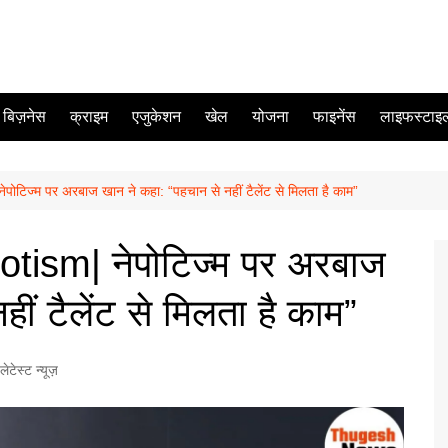
बिज़नेस
क्राइम
एजुकेशन
खेल
योजना
फाइनेंस
लाइफस्टाइ
िज्म पर अरबाज खान ने कहा: “पहचान से नहीं टैलेंट से मिलता है काम”
ism| नेपोटिज्म पर अरबाज
ीं टैलेंट से मिलता है काम”
लेटेस्ट न्यूज़