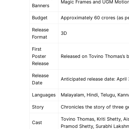
Magic Frames and UGM Motion
Banners
Budget
Approximately 60 crores (as p
Release
3D
Format
First
Poster
Released on Tovino Thomas’s b
Release
Release
Anticipated release date: April
Date
Languages
Malayalam, Hindi, Telugu, Kanna
Story
Chronicles the story of three g
Tovino Thomas, Kriti Shetty, A
Cast
Pramod Shetty, Surabhi Lakshmi