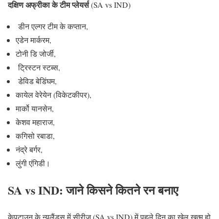
दक्षिण अफ्रीका के टीम प्लेयर्स
(SA vs IND)
डीन एल्गर टीम के कप्तान,
एडेन मार्करम,
टोनी डि जोर्जी,
ट्रिस्टन स्टब्स,
डेविड बेडिंघम,
कायेल वेरेयेन (विकेटकीपर),
मार्को यानसेन,
केशव महाराज,
कगिसो रबाडा,
नंद्रे बर्गर,
लुंगी एंगिडी।
SA vs IND: जाने किसने कितने रन बनाए
केपटाउन के न्यूलैंड्स में सीरीज (SA vs IND) में पहले दिन का खेल खत्म हो